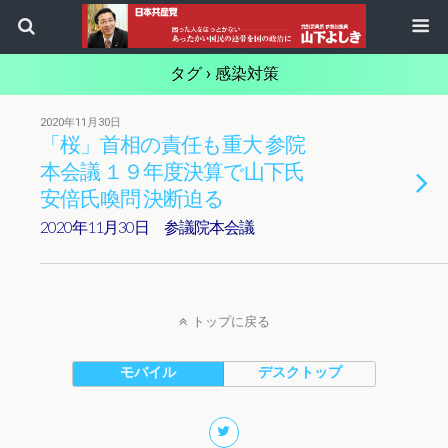
タグ › 感染対策
2020年11月30日
「桜」首相の責任も重大 参院
本会議 １９年度決算で山下氏
安倍氏喚問 決断迫る
2020年11月30日 参議院本会議
トップに戻る
モバイル
デスクトップ