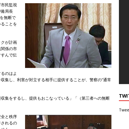
署市民監視
警備局長
報を無断で
いることを
ックが計画
無関係の市
すすんで伝
するのはよ
収集し、利害が対立する相手に提供することが、警察の“通常
TWI
報収集をするし、提供もおこなっている」「（第三者への無断
。
Twee
安全と秩序
許されるの