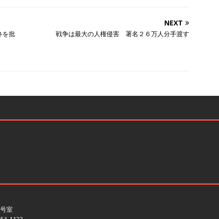
NEXT
弁を批
戦争は最大の人権侵害 署名２６万人分手渡す
3号室
551-1123