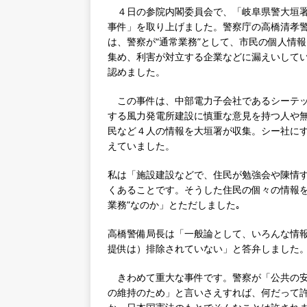
a
w
n
n
有
４日の参院内閣委員会で、「岐阜県警大垣
c
it
k
e
事件」を取り上げました。警察庁の高橋清孝
e
te
e
は、警察が“通常業務”として、市民の個人情
集め、利害が対立する企業などに漏えいして
b
r
dI
認めました。
o
n
この事件は、中部電力子会社であるシーテ
o
する風力発電所建設に慎重な意見を持つ人や
k
民など４人の情報を大垣署が収集。シー社に
えていました。
私は「施設建設などで、住民が勉強会や陳情
くあることです。そうした住民の個々の情報を
業務”なのか」とただしました｡
高橋警備局長は「一般論として、いろんな情
提供は）排除されていない」と答弁しました
きわめて重大な事件です。警察が「公共の
の維持のため」と言いさえすれば、何だって