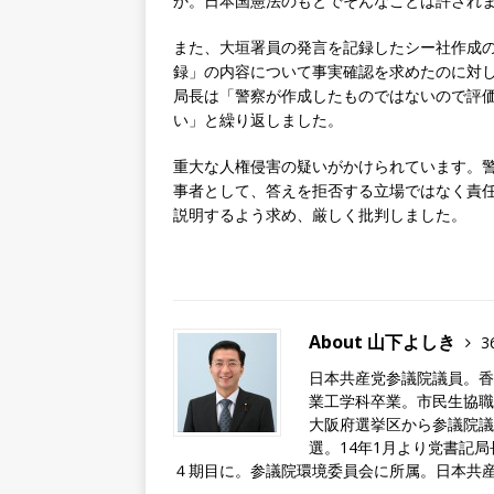
か。日本国憲法のもとでそんなことは許され
また、大垣署員の発言を記録したシー社作成
録」の内容について事実確認を求めたのに対
局長は「警察が作成したものではないので評
い」と繰り返しました。
重大な人権侵害の疑いがかけられています。
事者として、答えを拒否する立場ではなく責
説明するよう求め、厳しく批判しました。
About 山下よしき
3
日本共産党参議院議員。香
業工学科卒業。市民生協職
大阪府選挙区から参議院議
選。14年1月より党書記局
４期目に。参議院環境委員会に所属。日本共産