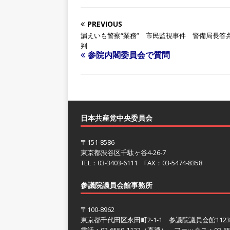
PREVIOUS
漏えいも警察“業務” 市民監視事件 警備局長答
判
参院内閣委員会で質問
日本共産党中央委員会
〒151-8586
東京都渋谷区千駄ヶ谷4‐26‐7
TEL：
03-3403-6111
FAX：
03-5474-8358
参議院議員会館事務所
〒100-8962
東京都千代田区永田町2-1-1 参議院議員会館112
電話：
03-6550-1123
（直通） ファックス：
03-6