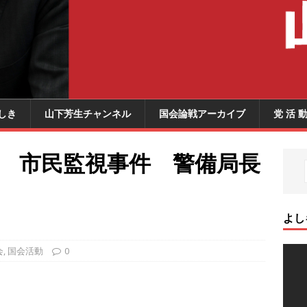
しき
山下芳生チャンネル
国会論戦アーカイブ
党 活 
” 市民監視事件 警備局長
よし
会
,
国会活動
0