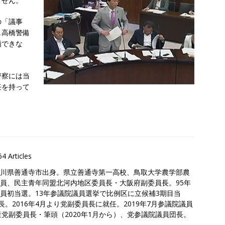
ません。
の「議事
し高橋警備
価できな
警察には当
任を持って
64 Articles
川県善通寺市出身。県立善通寺第一高校、鳥取大学農学部農
員、民主青年同盟北河内地区委員長・大阪府副委員長。95年
員初当選。13年参議院議員選挙で比例区に立候補3期目当
長。2016年4月より党副委員長に就任。2019年7月参議院議員
党副委員長・筆頭（2020年1月から）、党参議院議員団長。