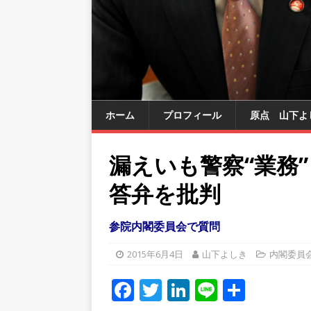
ホーム
プロフィール
原点 山下よ
漏えいも警察“業務
答弁を批判
参院内閣委員会で質問
2015年6月4日
山下よしき
内閣委員
F
T
Li
Li
共