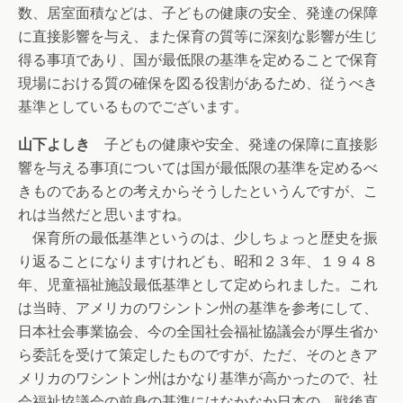
数、居室面積などは、子どもの健康の安全、発達の保障
に直接影響を与え、また保育の質等に深刻な影響が生じ
得る事項であり、国が最低限の基準を定めることで保育
現場における質の確保を図る役割があるため、従うべき
基準としているものでございます。
山下よしき
子どもの健康や安全、発達の保障に直接影
響を与える事項については国が最低限の基準を定めるべ
きものであるとの考えからそうしたというんですが、こ
れは当然だと思いますね。
保育所の最低基準というのは、少しちょっと歴史を振
り返ることになりますけれども、昭和２３年、１９４８
年、児童福祉施設最低基準として定められました。これ
は当時、アメリカのワシントン州の基準を参考にして、
日本社会事業協会、今の全国社会福祉協議会が厚生省か
ら委託を受けて策定したものですが、ただ、そのときア
メリカのワシントン州はかなり基準が高かったので、社
会福祉協議会の前身の基準にはなかなか日本の、戦後直