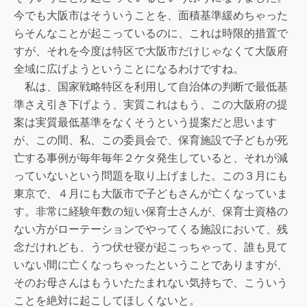
今でも大阪市はそういうことを、面積基準緩めちゃった
らそんなことが起こっているのに、これは時限的措置で
すが、それを今度は特区で大阪市だけじゃなくて大阪府
全域に広げようということになるわけですね。
私は、国家戦略特区を利用して自治体の判断で最低基
準さえ引き下げよう、実質これはもう、この大阪府の提
案は実質最低基準をなくそうという提案だと思います
が、この間、私、この委員会で、保育施設で子どもが死
亡する事例が毎年毎年２ケタ発生していると、それが減
っていないという問題を取り上げました。この３月にも
東京で、４月にも大阪市で子どもさんが亡くなっていま
す。非常に経験年数の短い保育士さんが、保育士資格の
ない方がローテーションでやってくる施設において、残
念だけれども、うつ伏せ寝が起こっちゃって、誰も見て
いない間に亡くなっちゃったということでありますが、
そのお母さんはもういたたまれない気持ちで、こういう
ことを絶対に起こしてほしくないと。