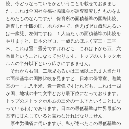
較、今どうなっているかということを載せておきまし
た。これは全国社会福祉協議会が調査研究したものをま
とめたものなんですが、保育所の面積基準の国際比較、
調査した十四の国、地方の中で、例えばゼロ歳児あるい
は一歳児、左側ですね、１人当たりの面積基準の比較を
やりますと、日本のゼロ、一歳児のほふく室三・三平
米、これは畳二畳分ですけれども、これは下から五、六
番目ということになっております。トップのストックホ
ルムの半分以下という広さにすぎません。
それから右側、二歳児あるいは三歳以上児１人当たり
の面積基準の国際比較を見ますと、日本の保育室、遊戯
室の一・九八平米、畳一畳強ですけれども、これは十四
か国、地域の中で文字どおり最下位になっております。
トップのストックホルムの三分の一以下ということにな
っているわけであります。日本の最低基準は世界最低の
基準に甘んじていると言わなければなりません。
厚生労働省に伺いますが、私が述べたこの最低基準の