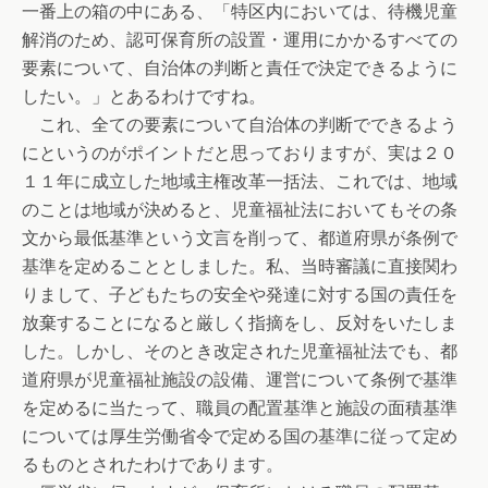
一番上の箱の中にある、「特区内においては、待機児童
解消のため、認可保育所の設置・運用にかかるすべての
要素について、自治体の判断と責任で決定できるように
したい。」とあるわけですね。
これ、全ての要素について自治体の判断でできるよう
にというのがポイントだと思っておりますが、実は２０
１１年に成立した地域主権改革一括法、これでは、地域
のことは地域が決めると、児童福祉法においてもその条
文から最低基準という文言を削って、都道府県が条例で
基準を定めることとしました。私、当時審議に直接関わ
りまして、子どもたちの安全や発達に対する国の責任を
放棄することになると厳しく指摘をし、反対をいたしま
した。しかし、そのとき改定された児童福祉法でも、都
道府県が児童福祉施設の設備、運営について条例で基準
を定めるに当たって、職員の配置基準と施設の面積基準
については厚生労働省令で定める国の基準に従って定め
るものとされたわけであります。