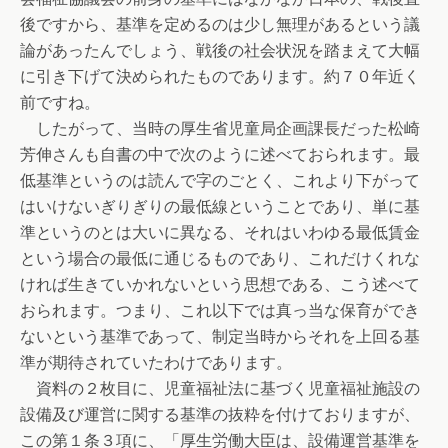
後ですから、基準を定めるのは少し無理があるという議
論があったんでしょう、戦後の社会状況を踏まえて大幅
に引き下げて決められたものであります。約７０年近く
前ですね。
したがって、当時の厚生省児童局企画課長だった松崎
芳伸さんも自書の中で次のように述べておられます。最
低基準というのは読んで字のごとく、これより下がって
はいけないぎりぎりの最低線ということであり、単に基
準というのとは大いに異なる、それはいわゆる最低賃金
という場合の最低に通じるものであり、これだけくれな
ければ生きていかれないという思想である、こう述べて
おられます。つまり、これ以下では真っ当な保育ができ
ないという基準であって、制定当時からそれを上回る基
準が期待されていたわけであります。
資料の２枚目に、児童福祉法に基づく児童福祉施設の
設備及び運営に関する基準の抜粋を付けておりますが、
この第１条３項に、「厚生労働大臣は、設備運営基準を