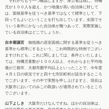
それからもう一つ確認しますが、厚労省は既に、待機
児が１００人を超え、かつ地価が高い自治体に対して
は、面積基準を従うべき基準ではなくて標準として、下
回ってもよいということを打ち出しています。全国でそ
ういう条件にかなった自治体が幾つあって、実際実施し
ている自治体はどこでしょうか。
吉本審議官
御指摘の居室面積に関する基準を従うべき
基準から標準にするという、これ時限的な特例でござい
ますけれども、これに関しましては、条件といたしまし
ては、待機児童数が１００人以上、それからまた平均地
価が三都市、大都市圏平均以上といったことで、今年度
４月１日の状況ですと四十七市区町村が該当するところ
でございます。その中で実態を申し上げますと、現在は
大阪市においてのみこの取扱いが適用されているところ
でございます。
山下よしき
大阪市だけなんですね。ほかの自治体は、