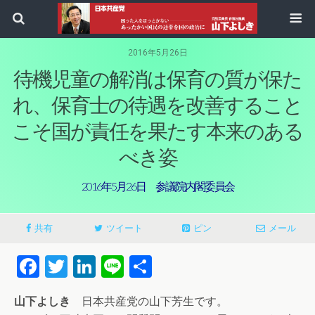
2016年5月26日
待機児童の解消は保育の質が保た
れ、保育士の待遇を改善すること
こそ国が責任を果たす本来のある
べき姿
2016年5月26日 参議院内閣委員会
共有
ツイート
ピン
メール
Facebook
Twitter
LinkedIn
Line
共
有
山下よしき
日本共産党の山下芳生です。