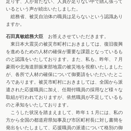
足りず、人が育たない、人員が足りない中で踏ん張って
いるという声が続出いたしました。
総務省、被災自治体の職員は足らないという認識あり
ますか。
石田真敏総務大臣
お答えさせていただきます。
東日本大震災の被災市町村におきましては、復旧復興
を進めるための人材の確保が重要な課題となっているも
のと認識をいたしております。また、私も、昨年、７月
豪雨や北海道胆振東部地震の被災地を視察いたしました
が、各所で人材の確保について御要請をいただいたとこ
ろであります。被災市町村におきましては、全国から派
遣された応援職員に加え、任期付職員の採用など様々な
取組が行われておりますが、依然職員が不足しているも
のと承知をいたしております。
こうした状況を踏まえまして、昨年１１月には、私の
方から全国の都道府県知事及び市区町村長に対し書簡を
発出をいたしまして、応援職員の派遣について格別の御