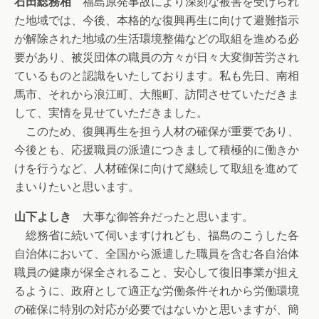
石田総務相
福島原発事故により深刻な被害を受けられ
た地域では、今後、本格的な復興再生に向けて避難指示
が解除された地域の生活環境整備などの取組を進める必
要があり、被災団体の職員の方々が日々大変御苦労され
ているものと認識をいたしております。私も先日、南相
馬市、それから浪江町、大熊町、訪問させていただきま
して、実情を見せていただきました。
このため、復興再生を担う人材の確保が重要であり、
今後とも、応援職員の派遣につきまして積極的に働きか
けを行うなど、人材確保に向けて継続して取組を進めて
まいりたいと思います。
山下よしき
大事な御答弁だったと思います。
総務省に続いて伺いますけれども、福島のこうした各
自治体において、全国から派遣した職員を含む各自治体
職員の健康が保全されること、安心して復旧事業が担え
るように、政府として適正な労働条件それから労働環境
の確保に特別の対応が必要ではないかと思いますが、簡