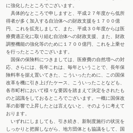
に強化したところでございます。
具体的なところで申しますと、平成２７年度から低所
得者が多く加入する自治体への財政支援を１７００億
円、これを拡充しまして、また、平成３０年度からは医
療費適正化に取り組む自治体への財政支援、また、財政
調整機能の強化等のために１７００億円、これを上乗せ
を行ったところでございます。
国保の保険料につきましては、医療費の自然増への対
応、さらには、長年これは、毎年ということで、長年保
険料率を据え置いてきた、こういったために、この国保
改革を機に引き上げたケース、こういったことなども、
各市町村において様々な要因を踏まえて決定をされたも
のと認識をしておるところでございます。一概に国保改
革の影響で上昇したとは言えないと、そのように考えて
おります。
いずれにしましても、引き続き、新制度施行の状況を
しっかりと把握しながら、地方団体とも協議をして、国