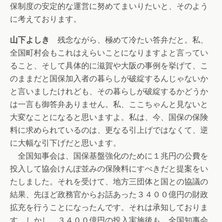
保制度の安定的な運営に努めてまいりたいと、そのよう
に考えております。
山下よしき
残念ながら、極めて冷たい答弁だと。私、
全国町村会もこれはえらいことになりますよと言ってい
ること、そして具体的に滋賀や大阪の事例を挙げて、こ
のままだと国保加入者の暮らしが破綻するんじゃないか
と言いましたけれども、その暮らしが破綻するかどうか
は一言も御答弁ありません。私、ここちゃんと見ないと
大変なことになると思いますよ。私は、今、国保の保険
料に求められているのは、更なる引上げではなくて、逆
に大幅な引下げだと思います。
全国知事会は、国保基盤強化のために１兆円の公費を
投入して協会けんぽ並みの保険料にすべきだと提案をい
たしました。それを受けて、地方三団体と国との協議の
結果、先ほど政務官からお話あった３４００億円の財政
拡充を行うことになったんです。それは承知しておりま
す。しかし、３４００億円の投入実施後も、全国知事会