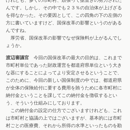
けれども、多くの市町村、頑張って据置きの努力された
んです。しかし、その中でも２３％の自治体が上げざる
を得なかった。その要因として、この四角の下の左側の
方に書いていますけど、国保改革の影響というのがある
んですね。
厚労省、国保改革の影響でなぜ保険料が上がるんでし
ょうか。
渡辺審議官
今回の国保改革の最大の目的は、これまで
市町村単位であった財政運営を都道府県単位という大き
な器にすることによってより安定させるということで、
このために、今回の新しい国保制度の中では、都道府県
が全体の保険給付に要する費用を賄うために各市町村に
納付金ということを課してこの納付金を徴収するとい
う、そういう仕組みにしております。
この納付金の設定の仕方でございますけれども、これ
は市町村と協議の上ではございますが、基本的には市町
村ごとの医療費、それから所得の水準といったものを勘