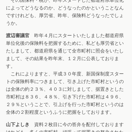
その国保料・税が、昨年スタートした都道府県単位化
によってどうなるのか、どうなったのかということなん
ですけれども、厚労省、昨年、保険料どうなったでしょ
うか。
渡辺審議官
昨年４月にスタートいたしました都道府県
単位化後の保険料を把握するために、私ども厚労省とい
たしまして、都道府県を通じて全市町村に照会をいたし
まして、その結果を昨年末、１２月に公表しておりま
す。
これによりますと、平成３０年度、新国保制度スター
トの保険料率につきまして、引き上げた市町村というの
は全体の約２３％、４０３に対しまして、据置きとした
市町村は８３６、４８％、引き下げた市町村は４９６、
２９％ということで、引上げを行った市町村というのは
全体の２割程度というふうに把握をしております。
山下よしき
資料２枚目に今の答弁を配付しております