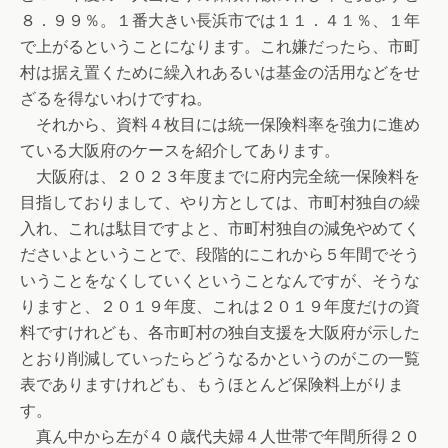
８．９９％。１番大きい長浜市では１１．４１％、１年
で上がるということになります。これ嫌だったら、市町
村は据え置くために繰入れあるいは基金の活用などをせ
ざるを得ないわけですね。
それから、資料４枚目には統一保険料率を強力に進め
ている大阪府のケースを紹介してあります。
大阪府は、２０２３年度までに府内完全統一保険料を
目指しておりまして、やり方としては、市町村独自の繰
入れ、これは駄目ですよと、市町村独自の減免やめてく
ださいよということで、段階的にこれから５年間でそう
いうことをなくしていくということなんですが、そうな
りますと、２０１９年度、これは２０１９年度だけの資
料ですけれども、各市町村の独自支援を大阪府が示した
とおり削減していったらどうなるかというのがこの一覧
表でありますけれども、もうほとんど保険料上がりま
す。
真ん中から左が４０歳代夫婦４人世帯で年間所得２０