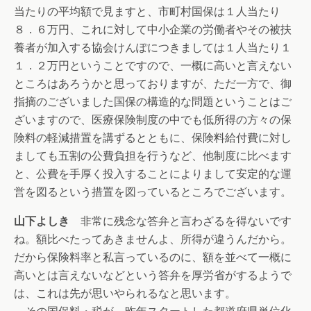
当たりの平均額で見ますと、市町村国保は１人当たり
８．６万円、これに対して中小企業の労働者やその被扶
養者が加入する協会けんぽにつきましては１人当たり１
１．２万円ということですので、一概に高いと言えない
ところはあろうかと思っておりますが、ただ一方で、御
指摘のございました国保の構造的な問題ということはご
ざいますので、医療保険制度の中でも低所得の方々の保
険料の軽減措置を講ずるとともに、保険料給付費に対し
ましても五割の公費負担を行うなど、他制度に比べます
と、公費を手厚く投入することによりまして安定的な運
営を図るという措置を図っているところでございます。
山下よしき
非常に残念な答弁と言わざるを得ないです
ね。額比べたってあきませんよ、所得が違うんだから。
だから保険料率と私言っているのに、額を並べて一概に
高いとは言えないなどという答弁を厚労省がするようで
は、これは先が思いやられるなと思います。