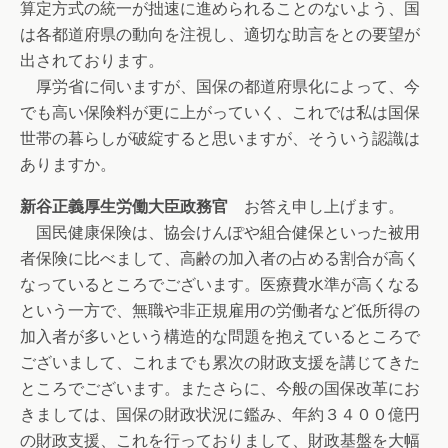
算定方式の統一が拙速に進められることのないよう、国
は各都道府県の動向を注視し、適切な助言をとの要望が
出されております。
厚労省に伺いますが、国保の都道府県化によって、今
でも高い保険料が更に上がっていく、これでは私は国保
世帯の暮らしが破綻すると思いますが、そういう認識は
ありますか。
新谷正義厚生労働大臣政務官
お答え申し上げます。
国民健康保険は、協会けんぽや組合健保といった被用
者保険に比べまして、高齢の加入者の占める割合が高く
なっているところでございます。医療費水準が高くなる
という一方で、無職や非正規雇用の労働者など低所得の
加入者が多いという構造的な問題を抱えているところで
ございまして、これまでも累次の財政支援を講じてきた
ところでございます。またさらに、今般の国保改革にお
きましては、国保の財政状況に鑑み、年約３４００億円
の財政支援、これを行っておりまして、財政基盤を大幅