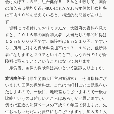
会けんぽ７．５％、組合健保５．８％と比較して、国保
の加入者は平均所得が低いにもかかわらず保険料負担率
は平均１０％を超えていると。構造的な問題がありま
す。
資料には添付しておりませんが、大阪府の資料を見ま
すと、２０１６年の国保加入者１人当たりの年間所得は
５２万８０００円です。保険料は９万２１０円、ですか
ら、所得に対する保険料負担率は１７．１％と、低所得
者になりますと２０％ということで、もう５分の１が保
険料に飛んでいくということになっております。
厚労省、国保の保険料は高いという認識ありますか。
渡辺由美子
（厚生労働大臣官房審議官） 今御指摘ござ
いました国保の保険料は、これは市町村ごとに賦課をい
たしますので、一概に、地域差もございますので一概な
比較というのは難しいところはあろうかと思いますが、
例えば直近の決算ベースの平成２８年度で見ますと、先
生お示しいただいた資料にもございますが、加入者１人