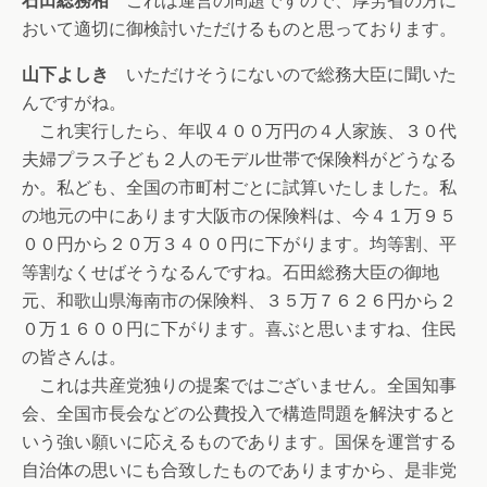
石田総務相
これは運営の問題ですので、厚労省の方に
おいて適切に御検討いただけるものと思っております。
山下よしき
いただけそうにないので総務大臣に聞いた
んですがね。
これ実行したら、年収４００万円の４人家族、３０代
夫婦プラス子ども２人のモデル世帯で保険料がどうなる
か。私ども、全国の市町村ごとに試算いたしました。私
の地元の中にあります大阪市の保険料は、今４１万９５
００円から２０万３４００円に下がります。均等割、平
等割なくせばそうなるんですね。石田総務大臣の御地
元、和歌山県海南市の保険料、３５万７６２６円から２
０万１６００円に下がります。喜ぶと思いますね、住民
の皆さんは。
これは共産党独りの提案ではございません。全国知事
会、全国市長会などの公費投入で構造問題を解決すると
いう強い願いに応えるものであります。国保を運営する
自治体の思いにも合致したものでありますから、是非党