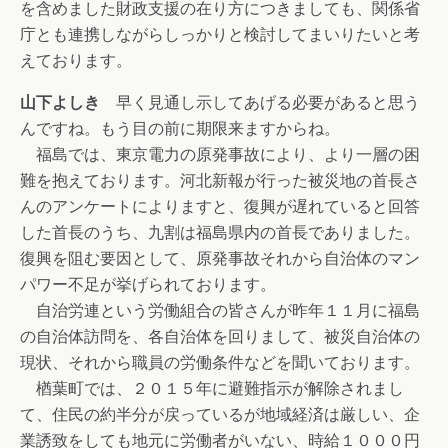
を含めました財政支援の在り方につきましても、関係省
庁とも連携しながらしっかりと検討してまいりたいと考
えております。
山下よしき
早く見通し示してあげる必要があると思う
んですね。もう目の前に期限来ますからね。
福島では、東京電力の原発事故により、より一層の困
難を抱えております。河北新報が行った被災地の首長さ
んのアンケートによりますと、復興が遅れていると回答
した首長のうち、九割は福島県内の首長でありました。
復興を阻む要因として、原発事故それから自治体のマン
パワー不足が挙げられております。
自治労連という労働組合の皆さんが昨年１１月に福島
の自治体訪問を、各自治体を回りまして、被災自治体の
現状、それから職員の労働条件などを聞いております。
楢葉町では、２０１５年に避難指示が解除されまし
て、住民の約半分が戻っているが地域経済は厳しい、企
業誘致をしても地元に労働者がいない、時給１０００円