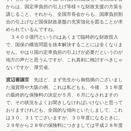
からは、国定率負担の引上げ等様々な財政支援の方策を
講じること、それから、全国市長会からも、国庫負担割
合の引上げなど国保財政基盤の充実強化を図ることが求
められているんですね。
３４００億円というのはあくまで臨時的な財政投入
で、国保の構造問題を抜本解決することには全くなりま
せん。やはり国の定率負担の引上げが必要だというのが
地方の声だと思うんですが、これ真剣に検討すべきじゃ
ないですか、厚労省。
渡辺審議官
先ほど、まず先生から御指摘のございまし
た滋賀県や大阪の例、これは私どもも、今後、３１年度
の最終的な保険料の決定が５月、６月になされますの
で、その状況をよくお聞きしなければいけないと思って
おりますけれども、全国的な傾向といたしまして、これ
は３０、３１でございますが、３０年度になるときに、
２９年から２８年の保険料につきましては平成２８年度