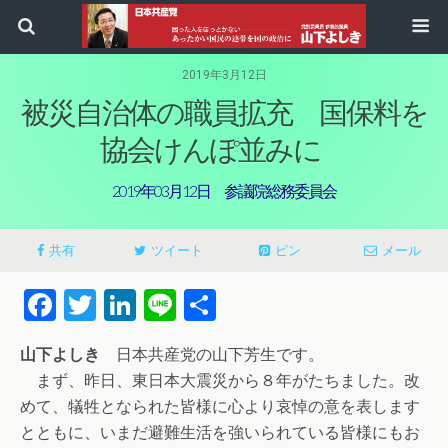
2019年3月12日
被災自治体の職員拡充 国保料を
協会けんぽ並みに
2019年03月12日 参議院総務委員会
共有
ツイート
ピン
メール
Facebook
Twitter
LinkedIn
Line
共
有
山下よしき
日本共産党の山下芳生です。
まず、昨日、東日本大震災から８年がたちました。改
めて、犠牲となられた皆様に心より哀悼の意を表します
とともに、いまだ避難生活を強いられている皆様にもお