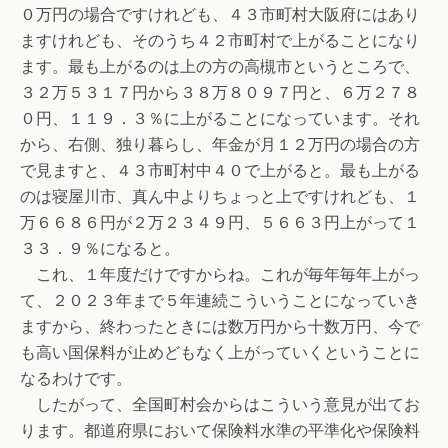
０万円の場合ですけれども、４３市町村大阪府にはあり
ますけれども、そのうち４２市町村で上がることになり
ます。最も上がるのは上の方の高槻市というところで、
３２万５３１７円から３８万８０９７円と、６万２７８
０円、１１９．３％に上がることになっています。それ
から、右側、独り暮らし、年金が月１２万円の場合の方
で見ますと、４３市町村中４０で上がると。最も上がる
のは寝屋川市、真ん中よりちょっと上ですけれども、１
万６６８６円が２万２３４９円、５６６３円上がって１
３３．９％になると。
これ、１年度だけですからね。これが毎年毎年上がっ
て、２０２３年まで５年連続こういうことになっていき
ますから、終わったときには数万円から十数万円、今で
も高い国保料が止めどもなく上がっていくということに
なるわけです。
したがって、全国町村会からはこういう意見が出てお
ります。都道府県において保険料水準の平準化や保険料