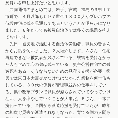
見舞いを申し上げたいと思います。
共同通信のまとめでは、岩手、宮城、福島の３県１７
市町で、４月以降も５９７世帯１３００人がプレハブの
仮設住宅に残る見通しであるということが明らかになり
ました。８年たっても被災自治体では多くの課題を抱え
ております。
先日、被災地で活動する自治体労働者、職員の皆さん
からお話を伺いました。２人紹介します。Ａさん、住宅
再建できない被災者が残されている、被害を受けなかっ
た人も含めて心の傷は残っている、災害公営住宅での孤
独死もある、そうならないための見守り支援が必要、復
興では東日本大震災がなければなかった業務を何十倍も
している、３０代の係長が管理職並みの仕事をしてい
る、集中改革プランで職員が減らされていてやっていけ
ない、人を増やしていくことが大事だ。Ｂさん、土木に
携わっている、全国から派遣応援を受けていたが、昨年
の相次ぐ災害で派遣されなくなった、育てる側の人間も