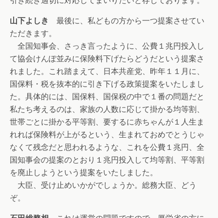
引き続き適切に対応してまいりたいと存じております。
山下よしき
最後に、私どもの方から一つ提案させてい
ただきます。
全国知事会、さっき言ったように、公費１兆円投入し
て協会けんぽ並みに保険料下げたらどうだという提案さ
れました。これ踏まえて、日本共産党、昨年１１月に、
国保料・税を抜本的に引き下げる政策提案をいたしまし
た。具体的には、国保料、国保税の中で１番の問題だと
私たち考えるのは、家族の人数に応じて掛かる均等割、
世帯ごとに掛かる平等割、要するに赤ちゃんが１人生ま
れれば保険料が上がるという、生まれておめでとうじゃ
なくて残念だと思われるような、これを公費１兆円、全
国知事会の提案のとおり１兆円投入して均等割、平等割
を廃止しようという提案をいたしました。
大臣、受け止めいかがでしょうか。総務大臣、どう
ぞ。