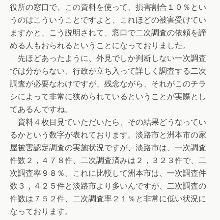
役所の窓口で、この資料を使って、損害割合１０％とい
うのはこういうことですよと、これほどの被害受けてい
ますかと、こう説明されて、窓口で二次調査の依頼を諦
める人もおられるということになっておりました。
先ほどあったように、外見でしか判断しない一次調査
では分からない、行政が立ち入って詳しく調査する二次
調査が必要なわけですが、残念ながら、それがこのチラ
シによって非常に狭められているということが実際とし
てあるんですね。
資料４枚目見ていただいたら、その結果どうなってい
るかという数字が表れております。淡路市と洲本市の家
屋被害認定調査の実施状況ですが、淡路市は、一次調査
件数２，４７８件、二次調査済みは２，３２３件で、二
次調査率９８％。これに比較して洲本市は、一次調査件
数３，４２５件と淡路市より多いんですが、二次調査の
件数は７５２件、二次調査率２１％と非常に低い状況に
なっております。