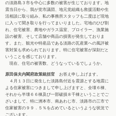
の淡路島３市を中心に多数の被害が生じております。地
震当日から、我が党市議団、地元党組織も救援活動や生
活相談に取り組み、私の事務所スタッフも二度ほど現地
に入って聞き取りを行ってまいりました。宅地のひび割
れ、住宅被害、農地やガラス温室、ブロイラー、漁業施
設の被害、そして店舗や商品の損害が発生しておりま
す。また、観光や特産品である淡路の瓦産業への風評被
害対策も求められております。特に住宅被害が深刻だと
いうことを感じております。
現在、住宅の被害数、どうなっているでしょうか。
原田保夫内閣府政策統括官
お答え申し上げます。
４月１３日に発生した淡路島付近を震源とする地震に
よる住家被害につきまして申し上げますと、全壊６棟、
それから半壊６６棟及び一部破損８千棟ということでご
ざいまして、特に洲本市、南あわじ市、淡路市の三市で
住家被害の９９．５％を占めているというような状況で
ございます。