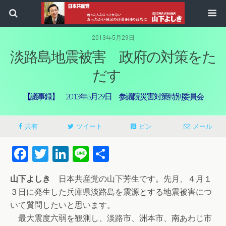
2013年5月29日
淡路島地震被害 政府の対策をた
だす
【議事録】 2013年5月29日 参議院災害対策特別委員会
共有
ツイート
ピン
メール
Facebook
Twitter
LinkedIn
Line
共
有
山下よしき
日本共産党の山下芳生です。先月、４月１
３日に発生した兵庫県淡路島を震源とする地震被害につ
いて質問したいと思います。
最大震度六弱を観測し、淡路市、洲本市、南あわじ市