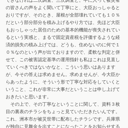
できなければ二次調査、三次調査と。中に入って被災者
の皆さんの声をよく聞いて丁寧にと、大臣おっしゃると
おりですが、そのとき、屋根が全部壊れていても１０％
だという部分部分を積み上げるやり方では、先ほど大臣
もおっしゃった居住のための基本的機能が喪失されてい
るという実感と、まるで固定資産税を評価するような経
済的損失の積み上げでは、どうも、住めないのに何で１
０％なのという声が出ておりますので、柔軟な判定と併
せて、この被害認定基準の運用指針も私はこれは見直し
ていくべきではないかなと、こういう思いはあります
が、今その答えは求めません。求めませんが、今大臣か
らあったように、そういう形で丁寧な対応をしていくと
いうこと、これが非常に大事だということは申し上げて
おきたいと思います。
その上で、その丁寧なということに関して、資料３枚
目の裏表のチラシをちょっと見ていただきたいんです。
これ、洲本市が被災世帯に配布したチラシです。兵庫県
が独自に見舞金を出すことになったことをお知らせする