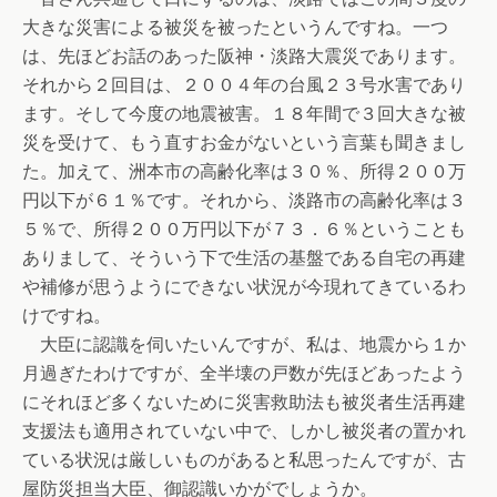
大きな災害による被災を被ったというんですね。一つ
は、先ほどお話のあった阪神・淡路大震災であります。
それから２回目は、２００４年の台風２３号水害であり
ます。そして今度の地震被害。１８年間で３回大きな被
災を受けて、もう直すお金がないという言葉も聞きまし
た。加えて、洲本市の高齢化率は３０％、所得２００万
円以下が６１％です。それから、淡路市の高齢化率は３
５％で、所得２００万円以下が７３．６％ということも
ありまして、そういう下で生活の基盤である自宅の再建
や補修が思うようにできない状況が今現れてきているわ
けですね。
大臣に認識を伺いたいんですが、私は、地震から１か
月過ぎたわけですが、全半壊の戸数が先ほどあったよう
にそれほど多くないために災害救助法も被災者生活再建
支援法も適用されていない中で、しかし被災者の置かれ
ている状況は厳しいものがあると私思ったんですが、古
屋防災担当大臣、御認識いかがでしょうか。