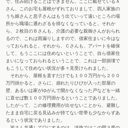
で、住み続けることはできません。ここに載せているＡ
さん、このお宅も屋根がずれておりまして、四人家族の
うち娘さんと息子さんはもう出ていって遠いところの場
所から職場に通わざるを得なくなっていると。それか
ら、２枚目のＢさんも、介護の必要な親御さんがおられ
るので、これは雨漏りしますので、借家住まいに今はな
っておられると。それから、Ｃさんも、アパートを確保
して、もうここには住めないということで、自ら借家住
まいになっておられるということで、これは一部損壊で
もこうして住めない状況が多々見受けられました。
それから、屋根を直すだけでも１００万円から２００
万円掛かると。さらに、崩れたりひびが入った部屋の
壁、あるいは家がゆがんで開かなくなった戸などを一緒
に直せば数１００万円掛かるということでありました。
したがって、この修理費用が出せないことから、避難し
たまま自宅に戻る見込みが持てない世帯も少なからずあ
るという状況でありました。
皆さん共通して口にするのは、淡路ではこの間３度の