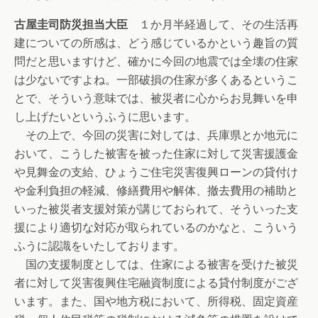
古屋圭司防災担当大臣
１か月半経過して、その生活再
建についての所感は、どう感じているかという趣旨の質
問だと思いますけど、確かに今回の地震では全壊の住家
は少ないですよね。一部破損の住家が多くあるというこ
とで、そういう意味では、被災者に心からお見舞いを申
し上げたいというふうに思います。
その上で、今回の災害に対しては、兵庫県とか地元に
おいて、こうした被害を被った住家に対して災害援護金
や見舞金の支給、ひょうご住宅災害復興ローンの貸付け
や金利負担の軽減、修繕費用や解体、撤去費用の補助と
いった被災者支援対策が講じておられて、そういった支
援により適切な対応が取られているのかなと、こういう
ふうに認識をいたしております。
国の支援制度としては、住家による被害を受けた被災
者に対して災害復興住宅融資制度による貸付制度がござ
います。また、国や地方税において、所得税、固定資産