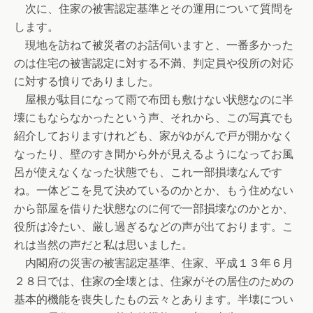
次に、住家の被害認定基準とその運用について質問を
します。
現地を訪ねて被災者のお話伺いますと、一番多かった
のは住宅の被害認定に対する不満、判定員や役所の対応
に対する憤りでありました。
屋根が駄目になって雨で布団も敷けない状態なのに半
壊にもならなかったという声、それから、この写真でも
紹介しておりますけれども、家がゆがんで戸が開かなく
なったり、壁のすき間から外が見えるようになってお風
呂が使えなくなった状態でも、これ一部損壊なんです
ね。一体どこを見て決めているのかとか、もう住めない
から部屋を借りた状態なのに何で一部損壊なのかとか、
役所は冷たい、厳し過ぎるなどの声が出ております。こ
れは当然の声だと私は思いました。
内閣府の災害の被害認定基準、住家、平成１３年６月
２８日では、住家の全壊とは、住家がその居住のための
基本的機能を喪失したもの云々とあります。半壊につい