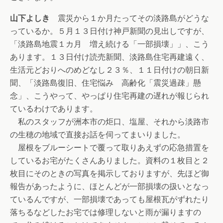
山下よしき
震災から１か月たってその淡路島がどうな
っているか。５月１３日付け神戸新聞の見出しですが、
「淡路島地震１カ月 増え続ける「一部損壊」」、こう
あります。１３日付け読売新聞、淡路島住宅再建遠く、
生活元どおりへのめどなし２３％、１１日付けの朝日新
聞、「淡路島復旧、住宅悩み 高齢化「震災過疎」懸
念」、こうやって、やっぱり住宅再建の遅れが報じられ
ているわけであります。
私のスタッフが洲本市の炬口、塩屋、それから淡路市
の生穂の地域で直接お話を伺ってまいりました。
屋根をブルーシートで覆って取りあえずの応急措置を
しているお宅がたくさんありました。資料の１枚目と２
枚目にそのときの写真を掲示しておりますが、先ほど御
報告があったように、ほとんどが一部損壊の扱いとなっ
ているんですが、一部損壊であっても屋根瓦がずれたり
落ちるなどしたお宅では修理しないと雨が漏りますの