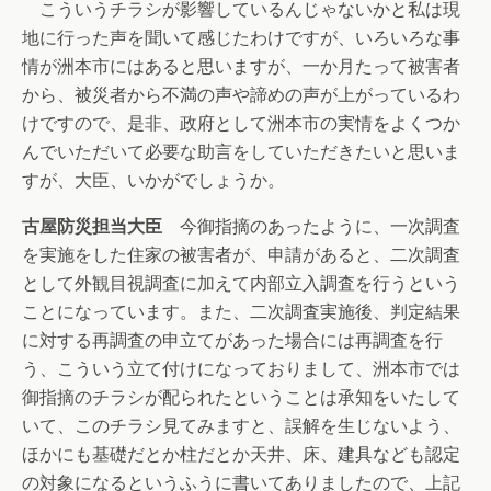
こういうチラシが影響しているんじゃないかと私は現
地に行った声を聞いて感じたわけですが、いろいろな事
情が洲本市にはあると思いますが、一か月たって被害者
から、被災者から不満の声や諦めの声が上がっているわ
けですので、是非、政府として洲本市の実情をよくつか
んでいただいて必要な助言をしていただきたいと思いま
すが、大臣、いかがでしょうか。
古屋防災担当大臣
今御指摘のあったように、一次調査
を実施をした住家の被害者が、申請があると、二次調査
として外観目視調査に加えて内部立入調査を行うという
ことになっています。また、二次調査実施後、判定結果
に対する再調査の申立てがあった場合には再調査を行
う、こういう立て付けになっておりまして、洲本市では
御指摘のチラシが配られたということは承知をいたして
いて、このチラシ見てみますと、誤解を生じないよう、
ほかにも基礎だとか柱だとか天井、床、建具なども認定
の対象になるというふうに書いてありましたので、上記