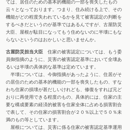
ては、居住のための基本的機能の一部を喪失したもの
云々となっております。つまり、住み続ける上で、その
機能がどの程度失われているかを見て被害認定の判断を
するべきだというのが基準ではあるんですが、古屋防災
大臣、屋根が駄目になってもう住めないのに半壊にもな
らないというのはおかしいと思いませんか。
古屋防災担当大臣
住家の被害認定については、もう委
員御指摘のように、災害の被害認定基準において全壊あ
るいは半壊の具体的な基準は定めています。
半壊については、今御指摘があったように、住居がそ
の居住のための基本的機能の一部を喪失したもの、すな
わち住家の損壊が甚だしいけれども、修復をすれば元ど
おりに再使用できる程度のもの、具体的には、住家の主
要な構成要素の経済的被害を住家全体に占める損害割合
で表して、その住家の損害割合が２０％以上で５０％未
満のもの等としています。
屋根については、災害に係る住家の被害認定基準運用