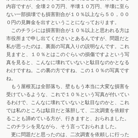
内容ですが、全壊２０万円、半壊１０万円、半壊に至ら
ない一部損壊でも損害割合が１０％以上なら５０，００
０円の見舞金を出すということになっております。
このチラシには損害割合が１０％以上と思われる方は
市役所まで申し出てくださいとあるんですが、問題だと
私が思ったのは、裏面の写真入りの説明なんです。これ
見ますと、１０％とはこのぐらいの損傷ですよという写
真を見ると、こんなに壊れていないと駄目なのかとなる
わけですね。この裏の方ですね、この１０％の写真です
ね。
もう屋根瓦は全部落ち、壁ももう本当に大変な損害を
受けているような、これで１０％という写真が付いてい
るわけで、こんなに壊れていないと駄目なのかと、これ
では私のところは駄目だと落胆して、二次調査を依頼す
ることも諦めている方が、行きますと、おられました。
このチラシを見ながら、そう言っておられました。
更に問題だと思ったのは、二次調査を依頼しに行った