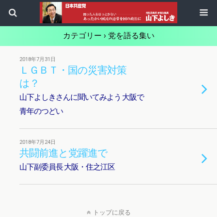
カテゴリー ›
党を語る集い
2018年7月31日
ＬＧＢＴ・国の災害対策
は？
山下よしきさんに聞いてみよう 大阪で
青年のつどい
2018年7月24日
共闘前進と党躍進で
山下副委員長 大阪・住之江区
トップに戻る