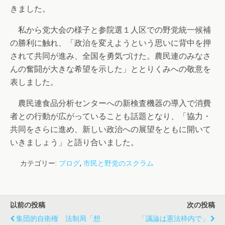
きました。
私から党大会の様子と参院選１人区での野党統一候補
の勝利に触れ、「政治を変えようという思いに背中を押
されて共同が進み、全国を勇気づけた。農民連のみなさ
んの奮闘が大きな希望を示した」ととりくみへの敬意を
表しました。
農民連食品分析センターへの新検査機器の導入で消費
者との行動が広がっていることも話題となり、「協力・
共同をさらに進め、新しい政治への展望をともに開いて
いきましょう」と語り合いました。
カテゴリー:
ブログ
,
市民と野党のスクラム
以前の投稿
次の投稿
集団的自衛権 法制局「想
「議論は憲法枠内で」