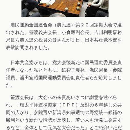
農民運動全国連合会（農民連）第２２回定期大会で選
出された、笹渡義夫会長、小倉毅副会長、吉川利明事務
局長ら農民連の役員の皆さんが１日、日本共産党本部を
表敬訪問されました。
日本共産党からは、党大会後新たに国民運動委員会責
任者になった私とともに、紙智子農林・漁民局長・参院
議員、浦田宜昭国民運動委員会副責任者らが応対しまし
た。
笹渡会長は、大会への来賓あいさつに謝意を述べら
れ、「環太平洋連携協定（ＴＰＰ）反対の６年越しの共
同の広がり、参院選や新潟県知事選での野党統一候補の
勝利という新たな情勢が反映し、若い人も活発に発言す
るなど、全体として元気な大会だった」とご紹介いただ