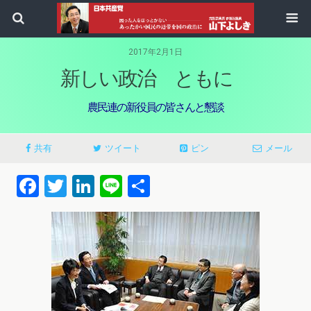
2017年2月1日
新しい政治 ともに
農民連の新役員の皆さんと懇談
共有
ツイート
ピン
メール
Facebook
Twitter
LinkedIn
Line
共
有