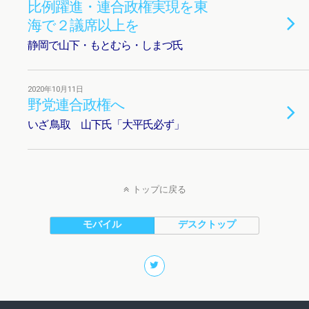
比例躍進・連合政権実現を東
海で２議席以上を
静岡で山下・もとむら・しまづ氏
2020年10月11日
野党連合政権へ
いざ 鳥取 山下氏「大平氏必ず」
トップに戻る
モバイル
デスクトップ