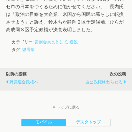
ゼロの日本をつくるために働かせてください」、長内氏
は「政治の目線を大企業、米国から国民の暮らしに転換
させよう」と訴え。鈴木ちか静岡２区予定候補、ひらが
高成同８区予定候補が決意表明しました。
カテゴリー:
党副委員長として
,
遊説
タグ:
総選挙
以前の投稿
次の投稿
野党連合政権へ
自公政権終わらせる
トップに戻る
モバイル
デスクトップ