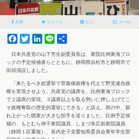
共有
ツイート
ピン
メール
Facebook
Twitter
LinkedIn
Line
共
有
日本共産党の山下芳生副委員長は、衆院比例東海ブロ
ックの予定候補者らとともに、静岡県浜松市と静岡市で
街頭演説しました。
「来たるべき総選挙で菅義偉政権を代えて野党連合政
権を実現させよう。共産党の議席を、比例東海ブロック
で２議席の実現、３議席以上を取る勢いに押し上げてこ
そ政権奪取の歴史的選挙にできる」と訴え。雨の中、膨
れ上がった聴衆が大きな拍手を送りました。比例予定候
補の、もとむら伸子衆院議員、しまづ幸広前衆院議員
（静岡１区重複）、長内史子党愛知県委員会青年学生部