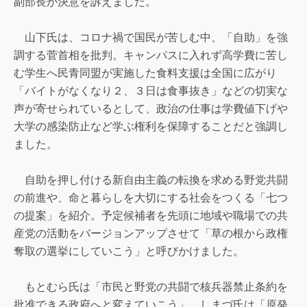
副部長が決意を訴えました。
山下氏は、コロナ禍で国民が苦しむ中、「自助」を強
調する菅首相を批判。キャンパスに入れず高学費に苦し
む学生へ民青同盟が実施した食料支援は全国に広がり
「バイトがなくなり２、３日は食事抜き」などの切実な
声が寄せられているとして、政治の仕事は学費値下げや
大学の感染防止など学ぶ権利を保障することだと強調し
ました。
自助を押し付ける新自由主義の転換を求める野党共闘
の前進や、命と暮らしを大切にする社会をつくる「七つ
の提案」を紹介。予定候補者を先頭に地域や職場での共
産党の活動をバージョンアップさせて「草の根から政権
奪取の選挙にしていこう」と呼びかけました。
もとむら氏は「市民と野党の共闘で核兵器禁止条約を
批准できる政府へと変えていこう」、しまづ氏は「原発