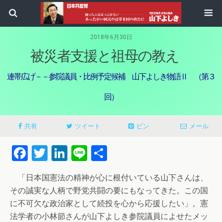
2018年6月30日
被災者支援と祖母の教え
連帯広げ－－参院議員・比例予定候補 山下よしき物語Ⅱ （第３
回）
共有
ツイート
ピン
メール
Facebook
Twitter
LinkedIn
Line
共
有
「日本国憲法の精神が心に根付いている山下さんは、
その誠実な人柄で野党共闘の要にもなってきた。この国
に不可欠な政治家として続投を心から応援したい」。憲
法学者の小林節さんが山下よしき参院議員によせたメッ