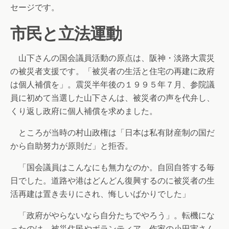
セージです。
市民と立法運動
山下さんの国会議員活動の原点は、阪神・淡路大震災
の被災者支援です。「被災者の生活と住宅の再建に政府
は個人補償を」。震災半年後の１９９５年７月、参院議
員に初めて当選した山下さんは、被災者の声を代弁し、
くり返し政府に個人補償を求めました。
ところが当時の村山政権は「日本は私有財産制の国だ
から自助努力が原則だ」と拒否。
「国会議員はこんなにも無力なのか。自回自答する毎
日でした。道路や港はどんどん復興するのに被災者の生
活再建は置き去りにされ、悔しいばかりでした」
「政府がやらないなら自分たちでやろう」。転機にな
ったのは、被災住民やボランティア、作家の小田実さん