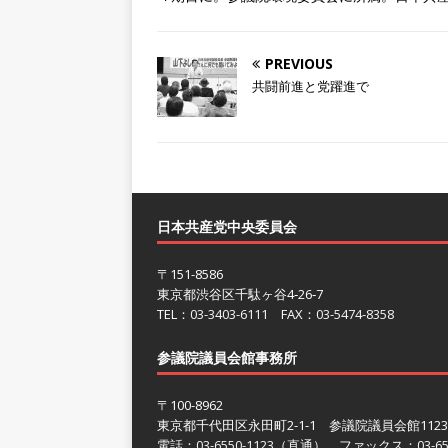
PREVIOUS
共闘前進と党躍進で
日本共産党中央委員会
〒151-8586
東京都渋谷区千駄ヶ谷4‐26‐7
TEL：
03-3403-6111
FAX：
03-5474-8358
参議院議員会館事務所
〒100-8962
東京都千代田区永田町2-1-1 参議院議員会館112
電話：
03-6550-1123
（直通） ファックス：
03-6