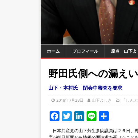
ホーム
プロフィール
原点 山下よ
野田氏側への漏え
山下・本村氏 閉会中審査を要求
2018年7月28日
山下よしき
「しんぶ
F
T
Li
Li
共
a
w
n
n
有
日本共産党の山下芳生参院議員は２６日、野
c
it
k
e
庁が朝日新聞から情報公開請求を受けたこと