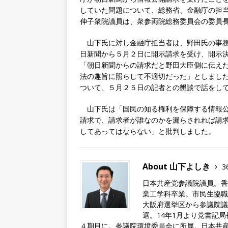
e
te
e
していた問題について、総務省、金融庁の担
伸子衆院議員は、衆参両院総務委員会の委員
b
r
dI
o
n
山下氏に対し金融庁担当者は、野田氏の事務
日新聞から５月２日に開示請求を受け、開示
o
「朝日新聞からの請求だと野田大臣側に伝え
k
法の趣旨に照らして不適切だった」としまし
ついて、５月２５日の記者との懇談で話をし
山下氏は「国民の知る権利を保障する情報公
請求で、請求者が誰なのかを漏らされれば請
してあってはならない」と批判しました。
About 山下よしき
3
日本共産党参議院議員。香
業工学科卒業。市民生協職
大阪府選挙区から参議院議
選。14年1月より党書記局
４期目に。参議院環境委員会に所属。日本共産