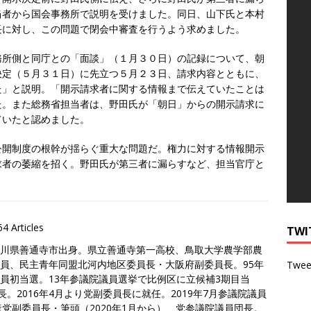
当者から国会事務所で説明を受けました。同日、山下氏と本村
長に対し、この問題で閉会中審査を行うよう求めました。
所側と同庁との「面談」（１月３０日）の記録について、朝
決定（５月３１日）に先立つ５月２３日、請求内容とともに、
た」と説明。「開示請求者に関する情報まで伝えていたことは
た。また総務省担当者は、野田氏が「朝日」からの開示請求に
ていたと認めました。
開制度の根幹が揺らぐ重大な問題だ。権力に対する情報開示
求者の萎縮を招く。野田氏が第三者に漏らすなど、担当官庁と
64 Articles
TWI
川県善通寺市出身。県立善通寺第一高校、鳥取大学農学部農
員、民主青年同盟北河内地区委員長・大阪府副委員長。95年
Twee
員初当選。13年参議院議員選挙で比例区に立候補3期目当
長。2016年4月より党副委員長に就任。2019年7月参議院議員
党副委員長・筆頭（2020年1月から）、党参議院議員団長。