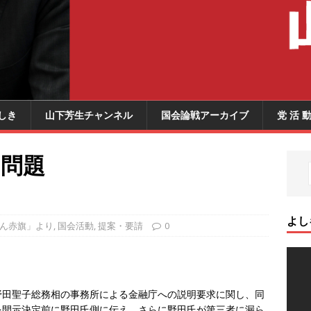
しき
山下芳生チャンネル
国会論戦アーカイブ
党 活 
い問題
よし
ん赤旗」より
,
国会活動
,
提案・要請
0
田聖子総務相の事務所による金融庁への説明要求に関し、同
を開示決定前に野田氏側に伝え、さらに野田氏が第三者に漏ら