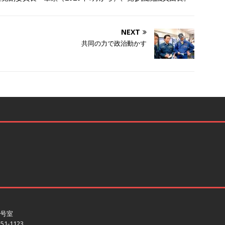
NEXT
共同の力で政治動かす
3号室
551-1123