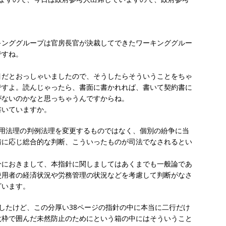
ンググループは官房長官が決裁してできたワーキンググルー
ですね。
だとおっしゃいましたので、そうしたらそういうことをちゃ
ですよ。読んじゃったら、書面に書かれれば、書いて契約書に
がないのかなと思っちゃうんですからね。
いていますか。
用法理の判例法理を変更するものではなく、個別の紛争に当
情に応じ総合的な判断、こういったものが司法でなされるとい
におきまして、本指針に関しましてはあくまでも一般論であ
使用者の経済状況や労務管理の状況などを考慮して判断がなさ
ざいます。
たけど、この分厚い38ページの指針の中に本当に二行だけ
太枠で囲んだ未然防止のためにという箱の中にはそういうこと