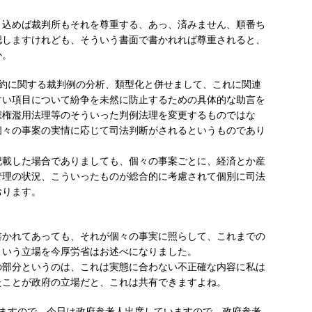
込めば裁判所もそれを尊重する、あっ、済みません、順番ち
認しますけれども、そういう書面で書かれれば尊重されると、
か。
約に関する裁判例の分析、類型化と併せまして、これに関連
すい項目について紛争を未然に防止するための具体的な助言を
雇権濫用法理等のそういった判例法理を変更するものではな
個々の事案の実情に応じて司法判断がされるというものであり
載した場合でありましても、個々の事案ごとに、経済とか産
管理の状況、こういったものが総合的に考慮されて個別に司法
おります。
かれてあっても、それが個々の事実に照らして、これまでの
という立場を今厚労省はお述べになりました。
部分というのは、これは実態に合わない不正確な内容に私は
たことが政府の立場だと、これは共有できますよね。
ますので、今日は政府参考人出席していますので、政府参考