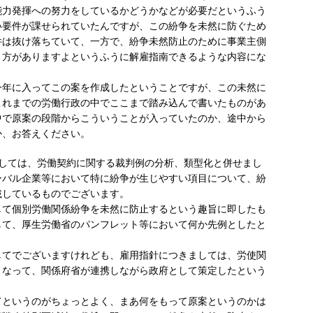
能力発揮への努力をしているかどうかなどが必要だというふう
い要件が課せられていたんですが、この紛争を未然に防ぐため
件は抜け落ちていて、一方で、紛争未然防止のために事業主側
り方がありますよというふうに解雇指南できるような内容にな
年に入ってこの案を作成したということですが、この未然に
これまでの労働行政の中でここまで踏み込んで書いたものがあ
中で原案の段階からこういうことが入っていたのか、途中から
か、お答えください。
しては、労働契約に関する裁判例の分析、類型化と併せまし
ーバル企業等において特に紛争が生じやすい項目について、紛
載しているものでございます。
て個別労働関係紛争を未然に防止するという趣旨に即したも
して、厚生労働省のパンフレット等において何か先例としたと
てでございますけれども、雇用指針につきましては、労使関
となって、関係府省が連携しながら政府として策定したという
というのがちょっとよく、まあ何をもって原案というのかは