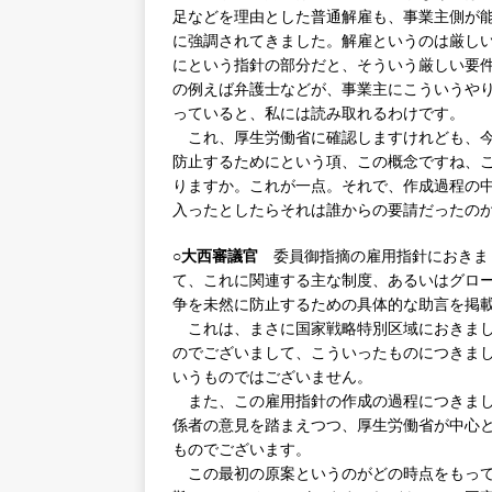
足などを理由とした普通解雇も、事業主側が
に強調されてきました。解雇というのは厳し
にという指針の部分だと、そういう厳しい要
の例えば弁護士などが、事業主にこういうや
っていると、私には読み取れるわけです。
これ、厚生労働省に確認しますけれども、今
防止するためにという項、この概念ですね、
りますか。これが一点。それで、作成過程の
入ったとしたらそれは誰からの要請だったの
○大西審議官
委員御指摘の雇用指針におきま
て、これに関連する主な制度、あるいはグロ
争を未然に防止するための具体的な助言を掲
これは、まさに国家戦略特別区域におきまし
のでございまして、こういったものにつきま
いうものではございません。
また、この雇用指針の作成の過程につきまし
係者の意見を踏まえつつ、厚生労働省が中心
ものでございます。
この最初の原案というのがどの時点をもって