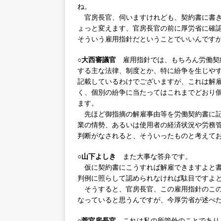
ね。
官房長官、伺いますけれども、契約書に書き
ょっと変えます、官房長官の前に厚労省に確
そういう雇用指針だということでいいんです
○大西審議官
雇用指針では、もちろん労働契
する主な法律、制度とか、特に紛争を生じや
記載しているわけでございますが、これは解
く、個別の紛争に当たってはこれまでどおり
ます。
先ほど御指摘の解雇事由等を労働契約書に記
業の情勢、あるいは使用者の経済状況や労務
判断がなされると、そういったものと考えて
○山下よしき
また大事な答弁です。
仮に契約書にこうすれば解雇できますよと書
判例に照らして認められなければ駄目ですよ
そうすると、官房長官、この雇用指針のこの
なっていると思うんですが、今厚労省が述べ
○菅官房長官
これは私の所管外のことであり