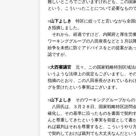
難しいところでございますけれども、この国
という、こういったことについて必要なもの
○山下よしき
特区に絞ってと言いながら全国
き指摘しました。
それから、経過ですけど、内閣府と厚生労働
ワーキンググループの八田座長などと１月以
紛争を未然に防ぐアドバイスをとの提案があ
認ですが。
○大西審議官
元々、この国家戦略特別区域法
いうような法律上の規定もございますし、そ
指摘のとおり、この八田座長がされているわ
グを受けたという事実はございます。
○山下よしき
そのワーキンググループからの
八田氏は、３月２８日、国家戦略特区諮問会
確化し、その基準に沿ったものを書面で契約
んと尊重してきたという事実を前提として書
れば裁判はそれを尊重すると、こういうやり
で契約しておけば裁判でも大丈夫なんだとい