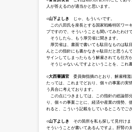
人が答えるのが適当かと思います。
○山下よしき
じゃ、もういいです。
この八田氏を座長とする国家戦略特区ワーキ
プですので、そういうことも聞いてみたわけ
そうしたら、もう厚労省に聞きます。
厚労省は、書面で書いても駄目なものは駄目
んとこの指針にも書かなきゃ駄目だと思うん
サインしてしまったらもう解雇されても仕方
そうじゃないんですよということを、これ書
○大西審議官
委員御指摘のとおり、解雇権濫
たっては、これまでどおり、個々の事案の実
う具合に考えております。
この点につきましては、この指針の総論部分
り、個々の事案ごとに、経済や産業の情勢、
れると、こういう記載をしているところでご
○山下よしき
その箇所を私も探して見付けまし
そういうことが書いてあるんですよ。肝腎の