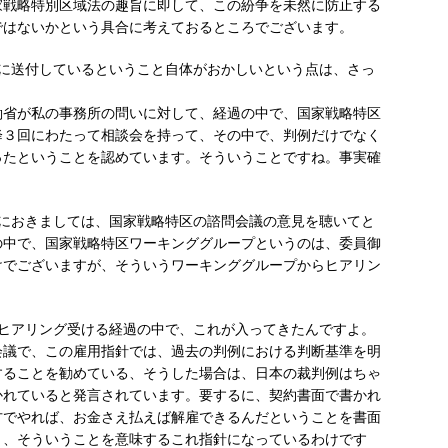
家戦略特別区域法の趣旨に即して、この紛争を未然に防止する
ではないかという具合に考えておるところでございます。
に送付しているということ自体がおかしいという点は、さっ
省が私の事務所の問いに対して、経過の中で、国家戦略特区
降３回にわたって相談会を持って、その中で、判例だけでなく
ったということを認めています。そういうことですね。事実確
におきましては、国家戦略特区の諮問会議の意見を聴いてと
の中で、国家戦略特区ワーキンググループというのは、委員御
けでございますが、そういうワーキンググループからヒアリン
ヒアリング受ける経過の中で、これが入ってきたんですよ。
議で、この雇用指針では、過去の判例における判断基準を明
することを勧めている、そうした場合は、日本の裁判例はちゃ
かれていると発言されています。要するに、契約書面で書かれ
方でやれば、お金さえ払えば解雇できるんだということを書面
う、そういうことを意味するこれ指針になっているわけです