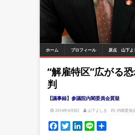
ホーム
プロフィール
原点 山下よ
“解雇特区”広がる
判
【議事録】参議院内閣委員会質疑
2014年4月8日
山下よしき
内閣委員
F
T
Li
Li
共