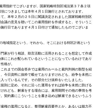
用指針でございますが、国家戦略特別区域法第３７条２項
同項につきましては本年４月１日施行とされております。
て、本年２月の２５日に閣議決定されました国家戦略特別区
問会議の意見を聴いてこの雇用指針を作成すると、そういうこ
の施行日であります４月１日付けで通知したものでございま
の地域指定という、それから、そこにおける特区計画という
門家が行う相談、助言活動に活用されることを想定して作成
治体にこれが配られているということになっているわけであり
、性格が。
これまでの国会答弁では雇用のルールと裁判判例の類型を紹
と、今日資料に抜粋で載せておりますけれども、紛争を未然に
に入っているんです。その部分だけ抜粋をいたしました。
規則に定め、それに沿った運用をすれば紛争を未然に防げる
すけれども、解雇をする場合には、雇用期間その他の事情を考
す。契約書にこういうことを書き込めば解雇できるというふう
雇権の濫用になると、整理解雇四要件とか、あるいは能力不