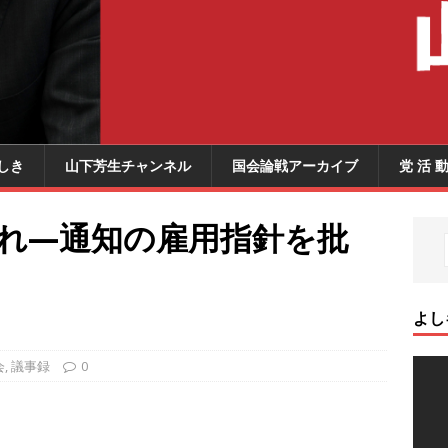
しき
山下芳生チャンネル
国会論戦アーカイブ
党 活 
恐れ—通知の雇用指針を批
よし
会
,
議事録
0