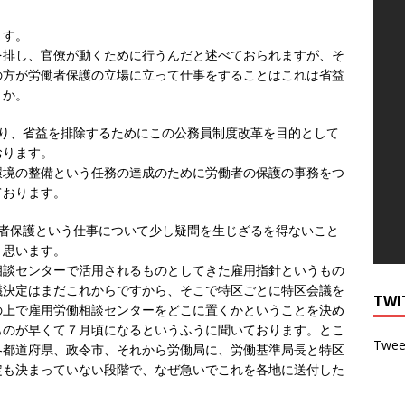
ます。
排し、官僚が動くために行うんだと述べておられますが、そ
の方が労働者保護の立場に立って仕事をすることはこれは省益
うか。
り、省益を排除するためにこの公務員制度改革を目的として
おります。
境の整備という任務の達成のために労働者の保護の事務をつ
ております。
者保護という仕事について少し疑問を生じざるを得ないこと
と思います。
談センターで活用されるものとしてきた雇用指針というもの
議決定はまだこれからですから、そこで特区ごとに特区会議を
TWI
の上で雇用労働相談センターをどこに置くかということを決め
ものが早くて７月頃になるというふうに聞いております。とこ
Twee
各都道府県、政令市、それから労働局に、労働基準局長と特区
定も決まっていない段階で、なぜ急いでこれを各地に送付した