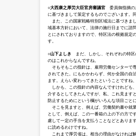
○大西康之厚労大臣官房審議官
委員御指摘の雇
に基づきまして策定するものでございます。
また、この国家戦略特別区域法に基づきまし
域基本方針において、法律の施行日までに諮
とにされておりますので、特区法の根拠規定
す。
○山下よしき
まだ、しかし、それぞれの特区
のはこれからなんですね。
そもそもこの指針は、雇用労働センターで専
されてきた。にもかかわらず、何か全国の自
ます。えらい変わってきたということですね
しかも、この指針の内容なんですけれども、
介するとしてきたんですが、私、これ見ます
防止するためにという欄がいろんな項目ごと
そこを見ますと、例えば、労働契約書や就業
として、例えば、この一番箱の上の下の方で
慮して一定の手当を支払うことなどとありま
に読めるわけですね。
これまで厚労省は、相当の理由がなければ解