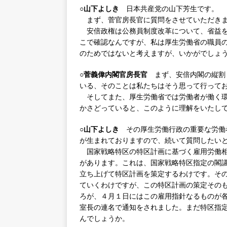
a
w
n
n
有
○山下よしき
日本共産党の山下芳生です。
c
it
k
e
まず、菅官房長官に質問をさせていただき
e
te
e
安倍政権は公務員制度改革について、省益を
こで確認なんですが、私は厚生労働省の職員
b
r
dI
のためではないと考えますが、いかがでしょ
o
n
○菅義偉内閣官房長官
まず、安倍内閣の縦割
o
いる、そのことは私たちはそう思って行って
k
そしてまた、厚生労働省では労働者が働く環
かさどっていると、このように理解をいたし
○山下よしき
その厚生労働行政の重要な労働
が生まれておりますので、続いて質問したい
国家戦略特区の特区計画に基づく雇用労働相
があります。これは、国家戦略特区指定の閣
立ち上げて特区計画を策定するわけです。そ
ていくわけですが、この特区計画の策定その
ろが、４月１日にはこの雇用指針なるものが
室長の連名で通知をされました。まだ特区指
んでしょうか。