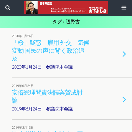
タグ › 辺野古
2020年1月24日
「桜」疑惑 雇用 外交 気候
変動 国民の声に背く政治追
及
2020年1月24日 参議院本会議
2019年6月24日
安倍総理問責決議案賛成討
論
2019年6月24日 参議院本会議
2019年3月13日